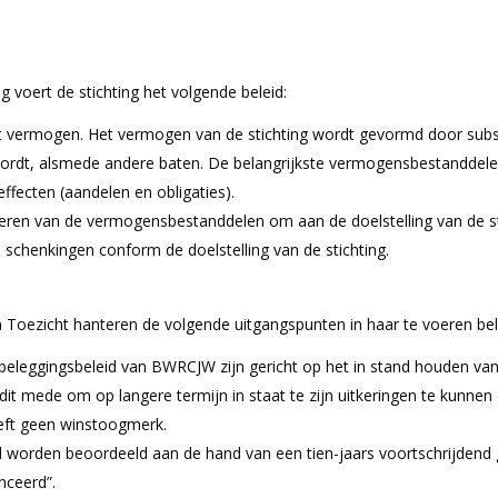
 voert de stichting het volgende beleid:
t vermogen. Het vermogen van de stichting wordt gevormd door subsid
 wordt, alsmede andere baten. De belangrijkste vermogensbestanddel
effecten (aandelen en obligaties).
eren van de vermogensbestanddelen om aan de doelstelling van de st
n schenkingen conform de doelstelling van de stichting.
Toezicht hanteren de volgende uitgangspunten in haar te voeren bel
t beleggingsbeleid van BWRCJW zijn gericht op het in stand houden v
, dit mede om op langere termijn in staat te zijn uitkeringen te kunne
heeft geen winstoogmerk.
worden beoordeeld aan de hand van een tien-jaars voortschrijdend ge
nceerd”.