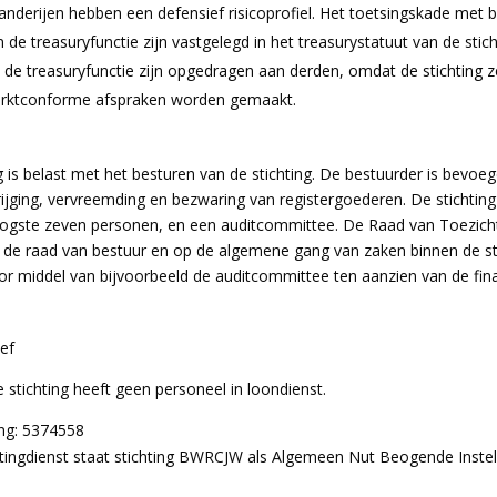
nderijen hebben een defensief risicoprofiel. Het toetsingskade met be
n de treasuryfunctie zijn vastgelegd in het treasurystatuut van de stich
 de treasuryfunctie zijn opgedragen aan derden, omdat de stichting ze
marktconforme afspraken worden gemaakt.
 is belast met het besturen van de stichting. De bestuurder is bevoeg
jging, vervreemding en bezwaring van registergoederen. De stichting
hoogste zeven personen, en een auditcommittee. De Raad van Toezicht
n de raad van bestuur en op de algemene gang van zaken binnen de st
oor middel van bijvoorbeeld de auditcommittee ten aanzien van de fi
ef
 stichting heeft geen personeel in loondienst.
ing: 5374558
tingdienst staat stichting BWRCJW als Algemeen Nut Beogende Instel